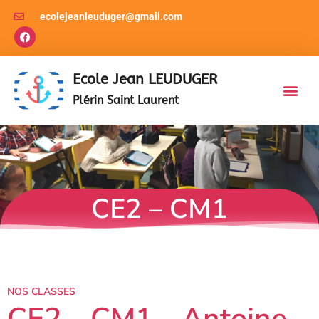
ecolejeanleuduger@gmail.com
Ecole Jean LEUDUGER
Plérin Saint Laurent
CE2 – CM1​
NOS CLASSES
CE2 - CM1 - Antoine