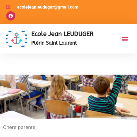
ecolejeanleuduger@gmail.com
Ecole Jean LEUDUGER
Plérin Saint Laurent
Kermesse 2026
Les as
Le pér
Chers parents,