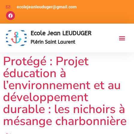
ecolejeanleuduger@gmail.com
Ecole Jean LEUDUGER
Plérin Saint Laurent
Protégé : Projet
éducation à
l’environnement et au
développement
durable : les nichoirs à
mésange charbonnière