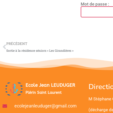
Mot de passe :
PRÉCÉDENT
Sortie à la résidence séniors « Les Girandières »
Directio
Ecole Jean LEUDUGER
Plérin Saint Laurent
M Stéphane
ecolejeanleuduger@gmail.com
(décharge de 