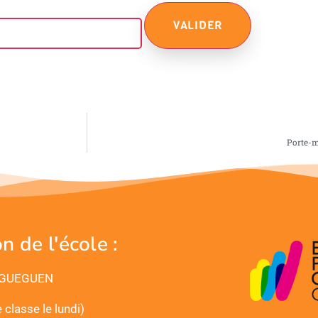
Porte-m
n de l'école :
 GUEGUEN
classe le lundi)